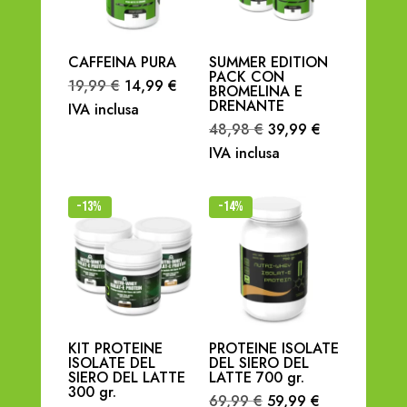
CAFFEINA PURA
SUMMER EDITION
PACK CON
Il
Il
19,99
€
14,99
€
BROMELINA E
DRENANTE
prezzo
prezzo
IVA inclusa
Il
Il
48,98
€
39,99
€
originale
attuale
prezzo
prezzo
IVA inclusa
era:
è:
originale
attuale
19,99 €.
14,99 €.
era:
è:
-13%
-14%
48,98 €.
39,99 €.
KIT PROTEINE
PROTEINE ISOLATE
ISOLATE DEL
DEL SIERO DEL
SIERO DEL LATTE
LATTE 700 gr.
300 gr.
Il
Il
69,99
€
59,99
€