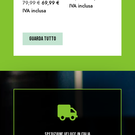
Il
Il
79,99
€
69,99
€
prezzo
prezzo
IVA inclusa
prezzo
prezzo
IVA inclusa
originale
attuale
originale
attuale
era:
è:
era:
è:
69,99 €.
59,99 €.
79,99 €.
69,99 €.
Guarda tutto

SPEDIZIONE VELOCE IN ITALIA